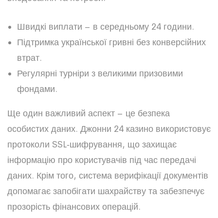
Швидкі виплати – в середньому 24 години.
Підтримка української гривні без конверсійних
втрат.
Регулярні турніри з великими призовими
фондами.
Ще один важливий аспект – це безпека
особистих даних. Джонни 24 казино використовує
протоколи SSL‑шифрування, що захищає
інформацію про користувачів під час передачі
даних. Крім того, система верифікації документів
допомагає запобігати шахрайству та забезпечує
прозорість фінансових операцій.