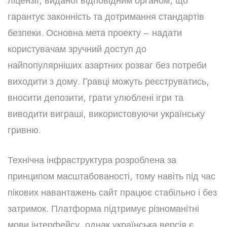
ліцензії, виданої відповідним органом, що
гарантує законність та дотримання стандартів
безпеки. Основна мета проекту – надати
користувачам зручний доступ до
найпопулярніших азартних розваг без потреби
виходити з дому. Гравці можуть реєструватись,
вносити депозити, грати улюблені ігри та
виводити виграші, використовуючи українську
гривню.
Технічна інфраструктура розроблена за
принципом масштабованості, тому навіть під час
пікових навантажень сайт працює стабільно і без
затримок. Платформа підтримує різноманітні
мови інтерфейсу, однак українська версія є