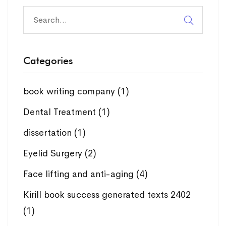
Search
for:
Categories
book writing company
(1)
Dental Treatment
(1)
dissertation
(1)
Eyelid Surgery
(2)
Face lifting and anti-aging
(4)
Kirill book success generated texts 2402
(1)