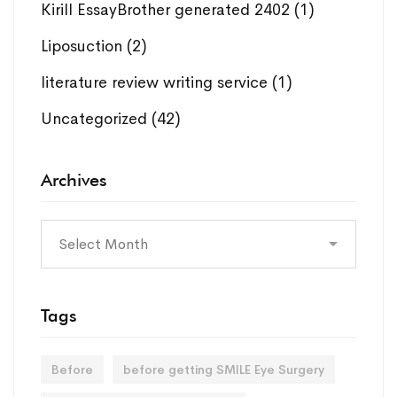
Kirill EssayBrother generated 2402
(1)
Liposuction
(2)
literature review writing service
(1)
Uncategorized
(42)
Archives
Archives
Tags
Before
before getting SMILE Eye Surgery