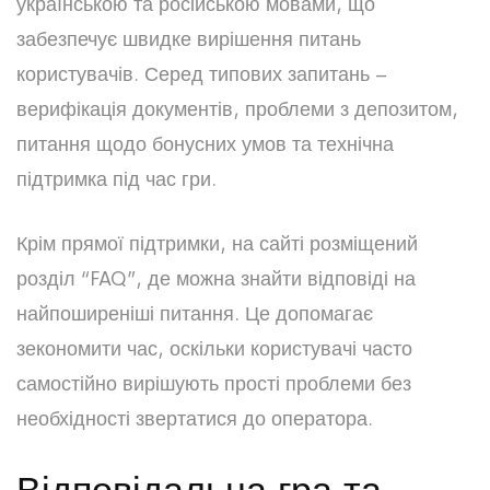
українською та російською мовами, що
забезпечує швидке вирішення питань
користувачів. Серед типових запитань –
верифікація документів, проблеми з депозитом,
питання щодо бонусних умов та технічна
підтримка під час гри.
Крім прямої підтримки, на сайті розміщений
розділ “FAQ”, де можна знайти відповіді на
найпоширеніші питання. Це допомагає
зекономити час, оскільки користувачі часто
самостійно вирішують прості проблеми без
необхідності звертатися до оператора.
Відповідальна гра та