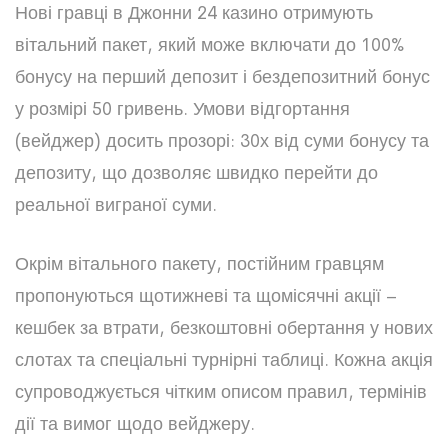
Нові гравці в Джонни 24 казино отримують
вітальний пакет, який може включати до 100%
бонусу на перший депозит і бездепозитний бонус
у розмірі 50 гривень. Умови відгортання
(вейджер) досить прозорі: 30х від суми бонусу та
депозиту, що дозволяє швидко перейти до
реальної виграної суми.
Окрім вітального пакету, постійним гравцям
пропонуються щотижневі та щомісячні акції –
кешбек за втрати, безкоштовні обертання у нових
слотах та спеціальні турнірні таблиці. Кожна акція
супроводжується чітким описом правил, термінів
дії та вимог щодо вейджеру.