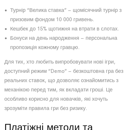
Турнір “Велика ставка” – щомісячний турнір з
призовим фондом 10 000 гривень.
Кешбек до 15% щотижня на втрати в слотах.
Бонуси на день народження – персональна
пропозиція кожному гравцю.
Для тих, хто любить випробовувати нові ігри,
доступний режим “Demo” – безкоштовна гра без
реальних ставок, що дозволяє ознайомитись з
механікою перед тим, як вкладати гроші. Це
особливо корисно для новачків, які хочуть
зрозуміти правила гри без ризику.
Платіжні методи та