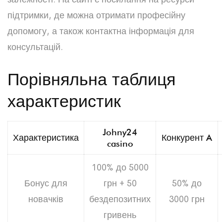
підтримки, де можна отримати професійну
допомогу, а також контактна інформація для
консультацій.
Порівняльна таблиця
характеристик
Johny24
Характеристика
Конкурент A
casino
100% до 5000
Бонус для
грн + 50
50% до
новачків
бездепозитних
3000 грн
гривень