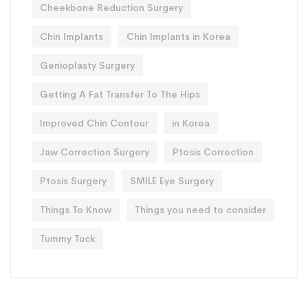
Cheekbone Reduction Surgery
Chin Implants
Chin Implants in Korea
Genioplasty Surgery
Getting A Fat Transfer To The Hips
Improved Chin Contour
in Korea
Jaw Correction Surgery
Ptosis Correction
Ptosis Surgery
SMILE Eye Surgery
Things To Know
Things you need to consider
Tummy Tuck