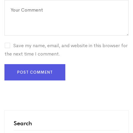
Save my name, email, and website in this browser for
the next time I comment.
Search