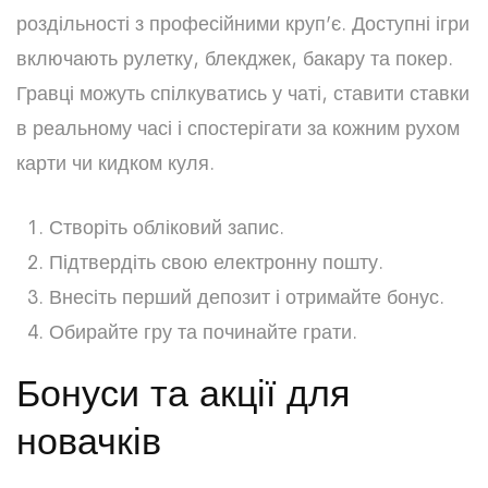
роздільності з професійними круп’є. Доступні ігри
включають рулетку, блекджек, бакару та покер.
Гравці можуть спілкуватись у чаті, ставити ставки
в реальному часі і спостерігати за кожним рухом
карти чи кидком куля.
Створіть обліковий запис.
Підтвердіть свою електронну пошту.
Внесіть перший депозит і отримайте бонус.
Обирайте гру та починайте грати.
Бонуси та акції для
новачків