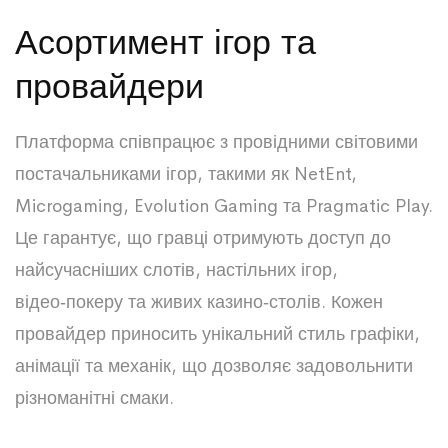
Асортимент ігор та
провайдери
Платформа співпрацює з провідними світовими
постачальниками ігор, такими як NetEnt,
Microgaming, Evolution Gaming та Pragmatic Play.
Це гарантує, що гравці отримують доступ до
найсучасніших слотів, настільних ігор,
відео‑покеру та живих казино‑столів. Кожен
провайдер приносить унікальний стиль графіки,
анімації та механік, що дозволяє задовольнити
різноманітні смаки.