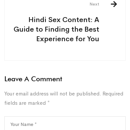
Next
Hindi Sex Content: A
Guide to Finding the Best
Experience for You
Leave A Comment
Your email address will not be published.
Required
fields are marked
*