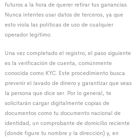
futuros a la hora de querer retirar tus ganancias.
Nunca intentes usar datos de terceros, ya que
esto viola las políticas de uso de cualquier
operador legítimo.
Una vez completado el registro, el paso siguiente
es la verificación de cuenta, comúnmente
conocida como KYC. Este procedimiento busca
prevenir el lavado de dinero y garantizar que seas
la persona que dice ser. Por lo general, te
solicitarán cargar digitalmente copias de
documentos como tu documento nacional de
identidad, un comprobante de domicilio reciente
(donde figure tu nombre y la dirección) y, en