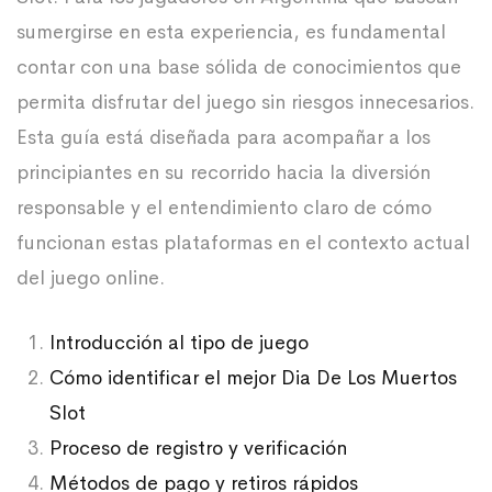
sumergirse en esta experiencia, es fundamental
contar con una base sólida de conocimientos que
permita disfrutar del juego sin riesgos innecesarios.
Esta guía está diseñada para acompañar a los
principiantes en su recorrido hacia la diversión
responsable y el entendimiento claro de cómo
funcionan estas plataformas en el contexto actual
del juego online.
Introducción al tipo de juego
Cómo identificar el mejor Dia De Los Muertos
Slot
Proceso de registro y verificación
Métodos de pago y retiros rápidos