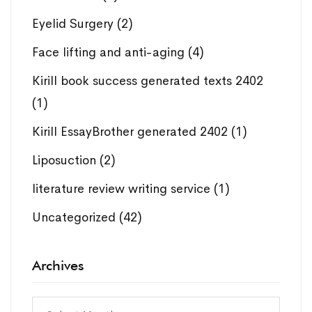
Eyelid Surgery
(2)
Face lifting and anti-aging
(4)
Kirill book success generated texts 2402
(1)
Kirill EssayBrother generated 2402
(1)
Liposuction
(2)
literature review writing service
(1)
Uncategorized
(42)
Archives
Archives