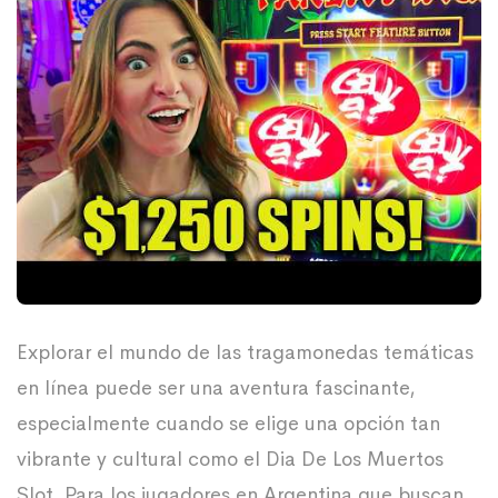
Muertos
Slot
For
Beginners
Explorar el mundo de las tragamonedas temáticas
en línea puede ser una aventura fascinante,
especialmente cuando se elige una opción tan
vibrante y cultural como el Dia De Los Muertos
Slot. Para los jugadores en Argentina que buscan