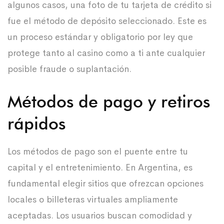
algunos casos, una foto de tu tarjeta de crédito si
fue el método de depósito seleccionado. Este es
un proceso estándar y obligatorio por ley que
protege tanto al casino como a ti ante cualquier
posible fraude o suplantación.
Métodos de pago y retiros
rápidos
Los métodos de pago son el puente entre tu
capital y el entretenimiento. En Argentina, es
fundamental elegir sitios que ofrezcan opciones
locales o billeteras virtuales ampliamente
aceptadas. Los usuarios buscan comodidad y