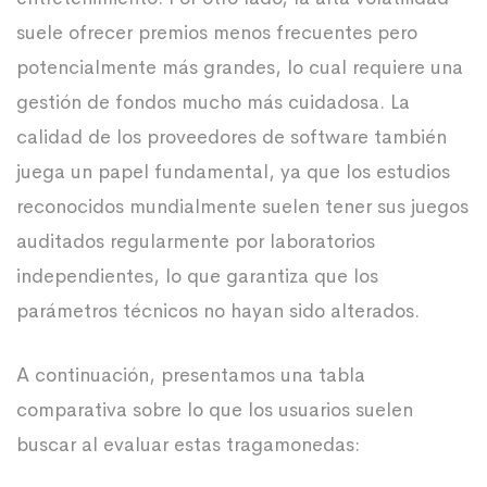
suele ofrecer premios menos frecuentes pero
potencialmente más grandes, lo cual requiere una
gestión de fondos mucho más cuidadosa. La
calidad de los proveedores de software también
juega un papel fundamental, ya que los estudios
reconocidos mundialmente suelen tener sus juegos
auditados regularmente por laboratorios
independientes, lo que garantiza que los
parámetros técnicos no hayan sido alterados.
A continuación, presentamos una tabla
comparativa sobre lo que los usuarios suelen
buscar al evaluar estas tragamonedas: