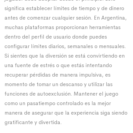
significa establecer límites de tiempo y de dinero
antes de comenzar cualquier sesión. En Argentina,
muchas plataformas proporcionan herramientas
dentro del perfil de usuario donde puedes
configurar límites diarios, semanales o mensuales.
Si sientes que la diversión se está convirtiendo en
una fuente de estrés o que estás intentando
recuperar pérdidas de manera impulsiva, es
momento de tomar un descanso y utilizar las
funciones de autoexclusión. Mantener el juego
como un pasatiempo controlado es la mejor
manera de asegurar que la experiencia siga siendo
gratificante y divertida.