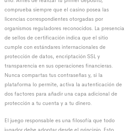
uno. Antes de realizar tu primer depósito,
comprueba siempre que el casino posea las
licencias correspondientes otorgadas por
organismos reguladores reconocidos. La presencia
de sellos de certificación indica que el sitio
cumple con estándares internacionales de
protección de datos, encriptación SSL y
transparencia en sus operaciones financieras.
Nunca compartas tus contraseñas y, si la
plataforma lo permite, activa la autenticación de
dos factores para añadir una capa adicional de
protección a tu cuenta y a tu dinero.
El juego responsable es una filosofía que todo
jugador debe adoptar desde el principio. Esto