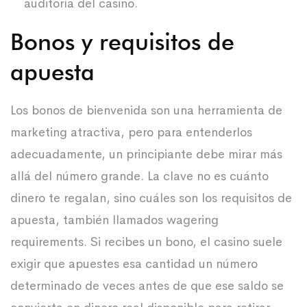
auditoría del casino.
Bonos y requisitos de
apuesta
Los bonos de bienvenida son una herramienta de
marketing atractiva, pero para entenderlos
adecuadamente, un principiante debe mirar más
allá del número grande. La clave no es cuánto
dinero te regalan, sino cuáles son los requisitos de
apuesta, también llamados wagering
requirements. Si recibes un bono, el casino suele
exigir que apuestes esa cantidad un número
determinado de veces antes de que ese saldo se