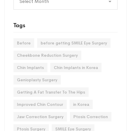
Tags
Before
before getting SMILE Eye Surgery
Cheekbone Reduction Surgery
Chin Implants
Chin Implants in Korea
Genioplasty Surgery
Getting A Fat Transfer To The Hips
Improved Chin Contour
in Korea
Jaw Correction Surgery
Ptosis Correction
Ptosis Surgery
SMILE Eye Surgery