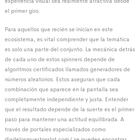
experiencia visual sea realmente atractiva desde
el primer giro.
Para aquellos que recién se inician en este
ecosistema, es vital comprender que la temática
es solo una parte del conjunto. La mecánica detrás
de cada uno de estos spinners depende de
algoritmos certificados llamados generadores de
números aleatorios. Estos aseguran que cada
combinación que aparece en la pantalla sea
completamente independiente y justa. Entender
que el resultado depende de la suerte es el primer
paso para mantener una actitud equilibrada. A
través de portales especializados como
diadelosmuertosslot.com/ se pueden encontrar