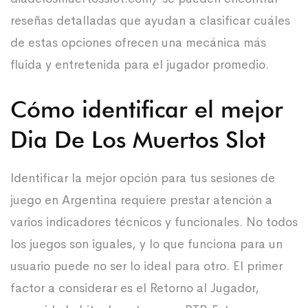
reseñas detalladas que ayudan a clasificar cuáles
de estas opciones ofrecen una mecánica más
fluida y entretenida para el jugador promedio.
Cómo identificar el mejor
Dia De Los Muertos Slot
Identificar la mejor opción para tus sesiones de
juego en Argentina requiere prestar atención a
varios indicadores técnicos y funcionales. No todos
los juegos son iguales, y lo que funciona para un
usuario puede no ser lo ideal para otro. El primer
factor a considerar es el Retorno al Jugador,