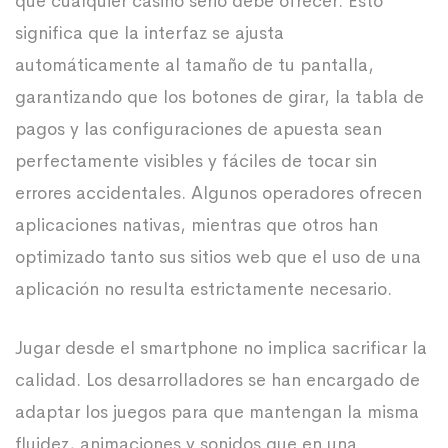
que cualquier casino serio debe ofrecer. Esto
significa que la interfaz se ajusta
automáticamente al tamaño de tu pantalla,
garantizando que los botones de girar, la tabla de
pagos y las configuraciones de apuesta sean
perfectamente visibles y fáciles de tocar sin
errores accidentales. Algunos operadores ofrecen
aplicaciones nativas, mientras que otros han
optimizado tanto sus sitios web que el uso de una
aplicación no resulta estrictamente necesario.
Jugar desde el smartphone no implica sacrificar la
calidad. Los desarrolladores se han encargado de
adaptar los juegos para que mantengan la misma
fluidez, animaciones y sonidos que en una