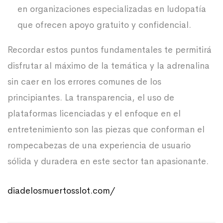
en organizaciones especializadas en ludopatía
que ofrecen apoyo gratuito y confidencial.
Recordar estos puntos fundamentales te permitirá
disfrutar al máximo de la temática y la adrenalina
sin caer en los errores comunes de los
principiantes. La transparencia, el uso de
plataformas licenciadas y el enfoque en el
entretenimiento son las piezas que conforman el
rompecabezas de una experiencia de usuario
sólida y duradera en este sector tan apasionante.
diadelosmuertosslot.com/