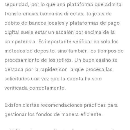
seguridad, por lo que una plataforma que admita
transferencias bancarias directas, tarjetas de
débito de bancos locales y plataformas de pago
digital suele estar un escalón por encima de la
competencia. Es importante verificar no solo los
métodos de depósito, sino también los tiempos de
procesamiento de los retiros. Un buen casino se
destaca por la rapidez con la que procesa las
solicitudes una vez que la cuenta ha sido
verificada correctamente.
Existen ciertas recomendaciones prácticas para
gestionar los fondos de manera eficiente: